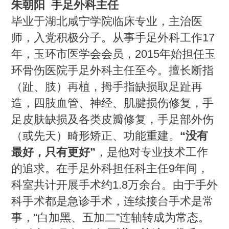
朱朝阳 手足外科主任
毕业于湖北咸宁学院临床专业，主治医
师，入党积极分子。从事手足外科工作17
年，玉环市医学会会员，2015年始担任玉
环骨伤医院手足外科主任至今。擅长断指
（趾、肢）再植，拇手指缺损取足趾再
造，四肢血管、神经、肌腱损伤修复，手
足皮肤缺损及各类皮瓣修复，手足部外伤
（或先天）畸形矫正、功能重建。
“没有
最好，只有更好”
，是他对专业技术工作
的追求。在手足外科担任科主任9年间，
科室共计开展手术约1.8万余台。由于手外
科手术都是急诊手术，连续接台手术是常
事，“白加黑、五加二”连轴转成为常态。