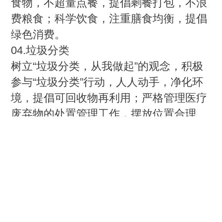
食物，不超量点餐，提倡剩餐打包，不浪
费粮食；科学饮食，注重膳食均衡，提倡
绿色消费。
04.垃圾分类
树立“垃圾分类，从我做起”的观念，积极
参与“垃圾分类”行动，人人动手，净化环
境，提倡可回收物再利用；严格管理医疗
废弃物的处置管理工作，摆放位置合理、
及时清运，并做好登记工作。
05.生活节俭
培养良好的生活习惯，提倡适度消费、文
明理性消费，不攀比吃穿；日常生活中减
少一次性物品，如纸杯、一次性筷子、塑
料袋等的使用，减少购买过度包装商品，